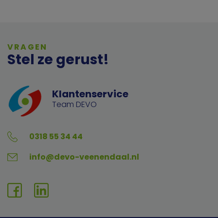
Geef toestemming of stel uw eigen keuze in. U
kunt uw voorkeuren opnieuw aanpassen door
onderaan de pagina op
cookie-instellingen.
te
klikken.
VRAGEN
Stel ze gerust!
Klantenservice
Team DEVO
0318 55 34 44
info@devo-veenendaal.nl