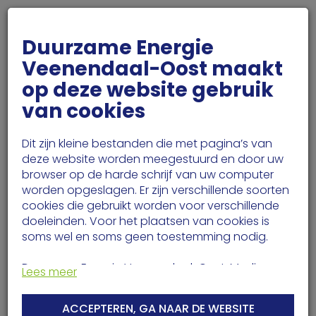
MIJN DEVO
Duurzame Energie
Veenendaal-Oost maakt
op deze website gebruik
van cookies
Dit zijn kleine bestanden die met pagina’s van
deze website worden meegestuurd en door uw
browser op de harde schrijf van uw computer
worden opgeslagen. Er zijn verschillende soorten
cookies die gebruikt worden voor verschillende
doeleinden. Voor het plaatsen van cookies is
soms wel en soms geen toestemming nodig.
Duurzame Energie Veenendaal-Oost, Media
Lees meer
Artists en derden (waaronder Google)
SERVICEBERICHT DEVO
verzamelen met technieken waaronder cookies
Afmelden
ACCEPTEREN, GA NAAR DE WEBSITE
meer informatie over je apparaat, locatie,