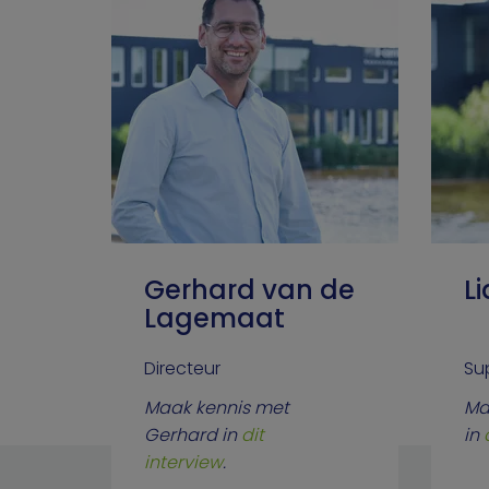
Gerhard van de
L
Lagemaat
Directeur
Su
Maak kennis met
Ma
Gerhard in
dit
in
interview
.