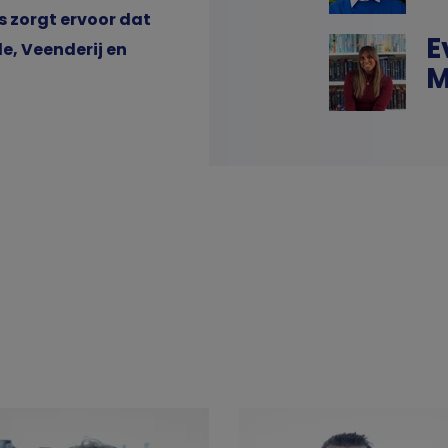
 zorgt ervoor dat
E
e, Veenderij en
M