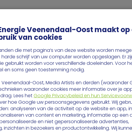
rmtenet
Voor bewoners
Klantenservice
O
Energie Veenendaal-Oost maakt op
bruik van cookies
estanden die met pagina’s van deze website worden meeg
harde schrijf van uw computer worden opgeslagen. Er zij
ie gebruikt worden voor verschillende doeleinden. Voor h
wel en soms geen toestemming nodig.
 Veenendaal-Oost, Media Artists en derden (waaronder 
chnieken waaronder cookies meer informatie over je appa
drag. Lees het
Google Privacybeleid en hun Servicevoor
ver hoe Google uw persoonsgegevens gebruikt. Wij gebrui
en: analyseren van de activiteit op de website en app, i
sonaliseren van content en marketing, informatie op een
ersonaliseerde en niet gepersonaliseerde advertenties,
, inzichten in bezoekers en productontwikkeling. Wij kunn