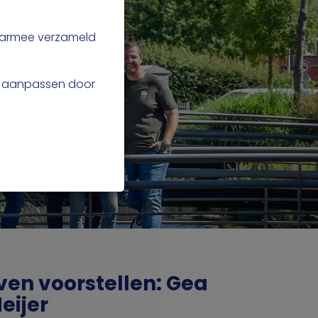
daarmee verzameld
uw aanpassen door
ven voorstellen: Gea
eijer