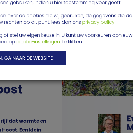
ns gebruiken, indien u hier toestemming voor geeft.
eten over de cookies die wij gebruiken, de gegevens die 
 rechten op dit punt, lees dan ons
privacy policy
 of stel uw eigen keuze in. U kunt uw voorkeuren opnie
ina op
cookie-instellingen.
te klikken.
, GA NAAR DE WEBSITE
oost
E
rijf dat warmte en
M
l-oost. Een klein