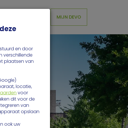
ver ons
MIJN DEVO
 deze
estuurd en door
n verschillende
et plaatsen van
Google)
raat, locatie,
waarden
voor
ken dit voor de
ntegreren van
 apparaat opslaan
en ook uw