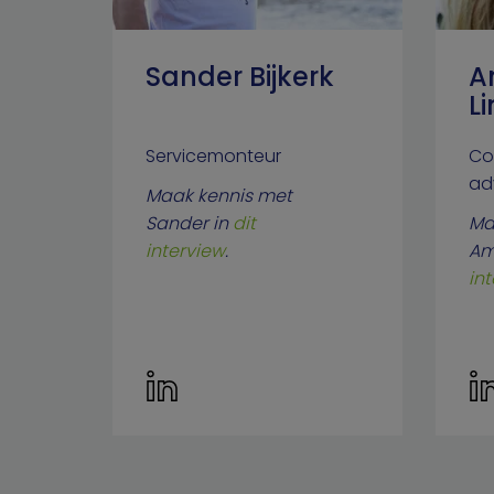
Sander Bijkerk
A
L
Servicemonteur
Co
ad
Maak kennis met
Sander in
dit
Ma
interview
.
Am
in