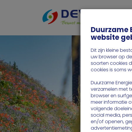
Wa
Duurzame 
website ge
Dit zijn kleine b
uw browser op de 
soorten cookies d
cookies is soms 
Duurzame Energie
verzamelen met te
browser en surfge
meer informatie o
volgende doeleind
social media, per
en/of openen, gep
advertentiemeting