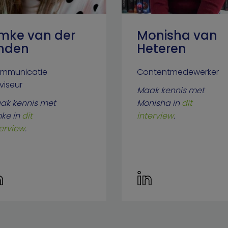
mke van der
Monisha van
inden
Heteren
mmunicatie
Contentmedewerker
viseur
Maak kennis met
ak kennis met
Monisha in
dit
ke in
dit
interview
.
terview
.