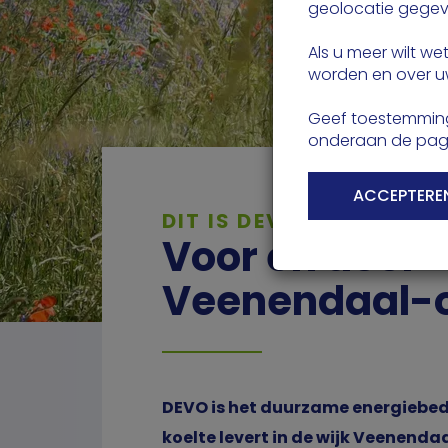
geolocatie gegeve
Als u meer wilt w
worden en over uw
Geef toestemming
onderaan de pag
ACCEPTEREN
DIT IS DEVO
Voor en door
Veenendaal-
DEVO is het duurzame energiebed
koelte levert in de wijk Veenendaa