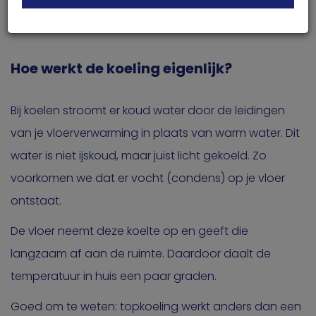
Geef toestemming of stel uw eigen keuze in. U
aan in je woning.
kunt uw voorkeuren opnieuw aanpassen door
onderaan de pagina op
cookie-instellingen.
te
klikken.
Hoe werkt de koeling eigenlijk?
Bij koelen stroomt er koud water door de leidingen
van je vloerverwarming in plaats van warm water. Dit
water is niet ijskoud, maar juist licht gekoeld. Zo
voorkomen we dat er vocht (condens) op je vloer
ontstaat.
De vloer neemt deze koelte op en geeft die
langzaam af aan de ruimte. Daardoor daalt de
temperatuur in huis een paar graden.
Goed om te weten: topkoeling werkt anders dan een