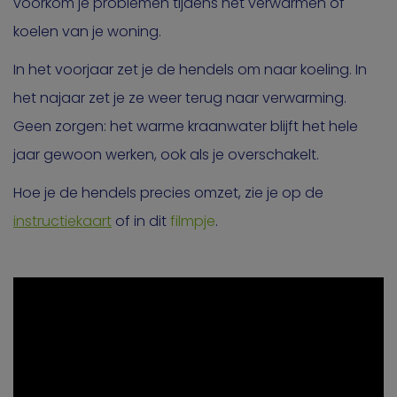
voorkom je problemen tijdens het verwarmen of
koelen van je woning.
In het voorjaar zet je de hendels om naar koeling. In
het najaar zet je ze weer terug naar verwarming.
Geen zorgen: het warme kraanwater blijft het hele
jaar gewoon werken, ook als je overschakelt.
Hoe je de hendels precies omzet, zie je op de
instructiekaart
of in dit
filmpje
.