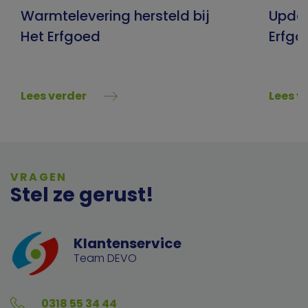
Warmtelevering hersteld bij
Upda
Het Erfgoed
Erfgo
Lees verder
Lees v
VRAGEN
Stel ze gerust!
Klantenservice
Team DEVO
0318 55 34 44