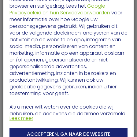
browser en surfgedrag. Lees het
Google
Privacybeleid en hun Servicevoorwaarden
voor
meer informatie over hoe Google uw
persoonsgegevens gebruikt. Wij gebruiken dit
voor de volgende doeleinden: analyseren van de
Het wordt weer warmer! Zo
activiteit op de website en app, integreren van
zet je de topkoeling aan in
social media, personaliseren van content en
marketing, informatie op een apparaat opslaan
huis.
en/of openen, gepersonaliseerde en niet
gepersonaliseerde advertenties,
advertentiemeting, inzichten in bezoekers en
productontwikkeling. Wij kunnen ook uw
geolocatie gegevens gebruiken, indien u hier
De zon laat zich weer vaker zien en de
toestemming voor geeft.
temperaturen lopen op. Je hebt de verwarming
steeds minder nodig. Sterker nog: op warme
Als u meer wilt weten over de cookies die wij
gebruiken, de gegevens die daarmee verzameld
dagen wil je juist dat je huis koel blijft. Goed
Lees meer
worden en over uw rechten op dit punt, lees dan
nieuws: met topkoeling zorg je daar zelf voor. In
ons
privacy policy
ACCEPTEREN, GA NAAR DE WEBSITE
een paar eenvoudige stappen zet je de koeling